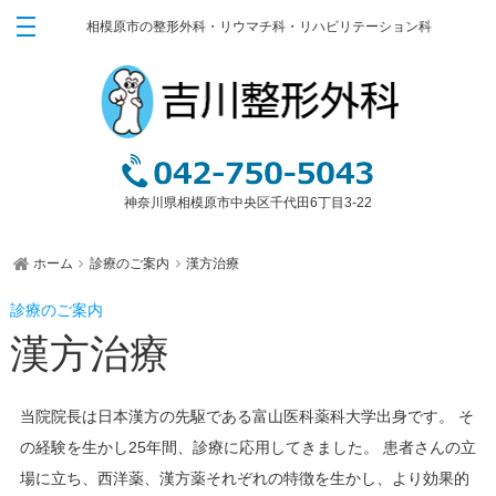
相模原市の整形外科・リウマチ科・リハビリテーション科
ホーム
ごあいさつ
診療のご案内
膝・腰・肩の障害
神奈川県相模原市中央区千代田6丁目3-22
スポーツ外傷
関節運動学的アプローチ
ホーム
診療のご案内
漢方治療
骨粗鬆症・リウマチ・肩こり・首の痛み
栄養療法（オーソモレキュラー栄養療法）
漢方治療
ブロック注射
漢方治療
当院院長は日本漢方の先駆である富山医科薬科大学出身です。 そ
装具外来
の経験を生かし25年間、診療に応用してきました。 患者さんの立
ゆるリハビリテーション
場に立ち、西洋薬、漢方薬それぞれの特徴を生かし、より効果的
ゆるトレーニング