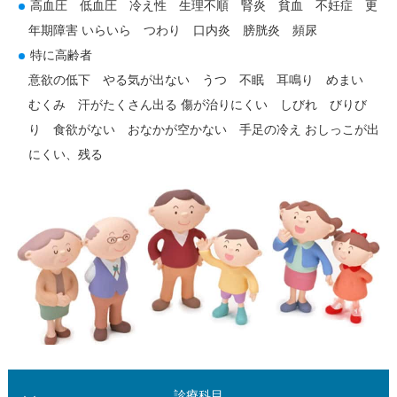
高血圧 低血圧 冷え性 生理不順 腎炎 貧血 不妊症 更
年期障害 いらいら つわり 口内炎 膀胱炎 頻尿
特に高齢者
意欲の低下 やる気が出ない うつ 不眠 耳鳴り めまい
むくみ 汗がたくさん出る 傷が治りにくい しびれ びりび
り 食欲がない おなかが空かない 手足の冷え おしっこが出
にくい、残る
診療科目