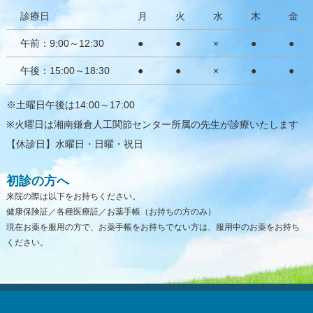
栄養療法（オーソモレキュラー栄養療法）
診療日
月
火
水
木
金
トピックス
午前：9:00～12:30
●
●
×
●
●
午後：15:00～18:30
●
●
×
●
●
※土曜日午後は14:00～17:00
※火曜日は湘南鎌倉人工関節センター所属の先生が診療いたします
【休診日】水曜日・日曜・祝日
初診の方へ
来院の際は以下をお持ちください。
健康保険証／各種医療証／お薬手帳（お持ちの方のみ）
現在お薬を服用の方で、お薬手帳をお持ちでない方は、服用中のお薬をお持ち
ください。