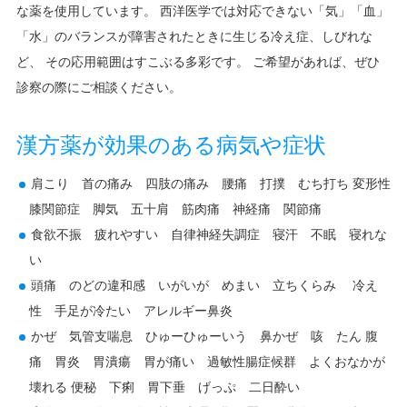
な薬を使用しています。 西洋医学では対応できない「気」「血」
「水」のバランスが障害されたときに生じる冷え症、しびれな
施設・設備のご案内
ど、 その応用範囲はすこぶる多彩です。 ご希望があれば、ぜひ
看護部紹介
診察の際にご相談ください。
リハビリ部門紹介
漢方薬が効果のある病気や症状
アクセス/所在地
肩こり 首の痛み 四肢の痛み 腰痛 打撲 むち打ち 変形性
膝関節症 脚気 五十肩 筋肉痛 神経痛 関節痛
食欲不振 疲れやすい 自律神経失調症 寝汗 不眠 寝れな
い
頭痛 のどの違和感 いがいが めまい 立ちくらみ 冷え
性 手足が冷たい アレルギー鼻炎
かぜ 気管支喘息 ひゅーひゅーいう 鼻かぜ 咳 たん 腹
痛 胃炎 胃潰瘍 胃が痛い 過敏性腸症候群 よくおなかが
壊れる 便秘 下痢 胃下垂 げっぷ 二日酔い