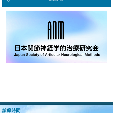
診療のご案内
膝・腰・肩の障害
スポーツ外傷
骨粗鬆症・リウマチ・肩こり・首の痛み
関節運動学的アプローチ
ブロック注射
漢方治療
装具外来
ゆるリハビリテーション
ゆるトレーニング
診療時間