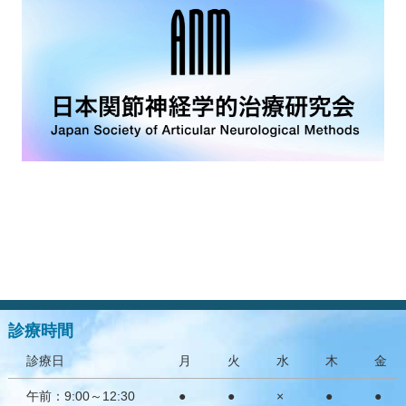
膝・腰・肩の障害
スポーツ外傷
骨粗鬆症・リウマチ・肩こり・首の痛み
関節運動学的アプローチ
ブロック注射
漢方治療
装具外来
ゆるリハビリテーション
ゆるトレーニング
診療時間
栄養療法（オーソモレキュラー栄養療法）
診療日
月
火
水
木
金
トピックス
午前：9:00～12:30
●
●
×
●
●