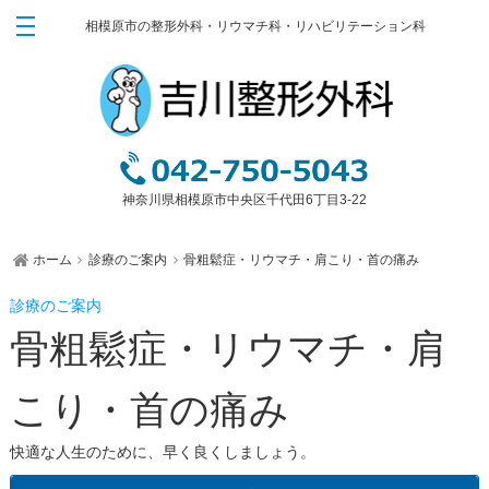
相模原市の整形外科・リウマチ科・リハビリテーション科
ホーム
ごあいさつ
診療のご案内
膝・腰・肩の障害
神奈川県相模原市中央区千代田6丁目3-22
スポーツ外傷
関節運動学的アプローチ
ホーム
診療のご案内
骨粗鬆症・リウマチ・肩こり・首の痛み
骨粗鬆症・リウマチ・肩こり・首の痛み
栄養療法（オーソモレキュラー栄養療法）
骨粗鬆症・リウマチ・肩
ブロック注射
漢方治療
こり・首の痛み
装具外来
ゆるリハビリテーション
快適な人生のために、早く良くしましょう。
ゆるトレーニング