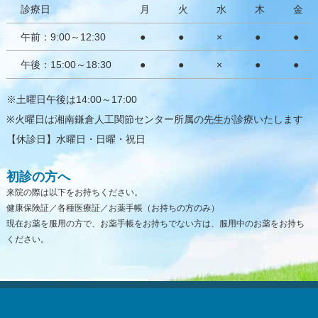
診療日
月
火
水
木
金
トピックス
午前：9:00～12:30
●
●
×
●
●
午後：15:00～18:30
●
●
×
●
●
※土曜日午後は14:00～17:00
※火曜日は湘南鎌倉人工関節センター所属の先生が診療いたします
【休診日】水曜日・日曜・祝日
初診の方へ
来院の際は以下をお持ちください。
健康保険証／各種医療証／お薬手帳（お持ちの方のみ）
現在お薬を服用の方で、お薬手帳をお持ちでない方は、服用中のお薬をお持ち
ください。