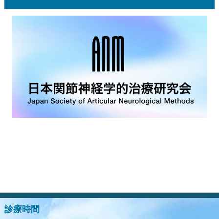
診療のご案内
膝・腰・肩の障害
スポーツ外傷
骨粗鬆症・リウマチ・肩こり・首の痛み
関節運動学的アプローチ
ブロック注射
漢方治療
装具外来
ゆるリハビリテーション
ゆるトレーニング
診療時間
栄養療法（オーソモレキュラー栄養療法）