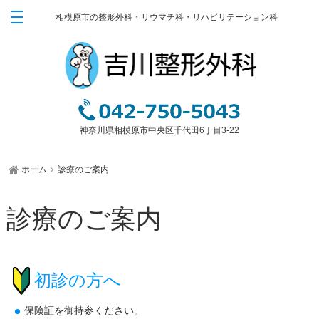
相模原市の整形外科・リウマチ科・リハビリテーション科
ホーム
ごあいさつ
診療のご案内
膝・腰・肩の障害
神奈川県相模原市中央区千代田6丁目3-22
スポーツ外傷
関節運動学的アプローチ
ホーム
診療のご案内
骨粗鬆症・リウマチ・肩こり・首の痛み
栄養療法（オーソモレキュラー栄養療法）
診療のご案内
ブロック注射
漢方治療
装具外来
初診の方へ
ゆるリハビリテーション
保険証を御持参ください。
ゆるトレーニング